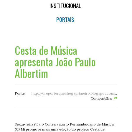
INSTITUCIONAL
PORTAIS
Cesta de Música
apresenta João Paulo
Albertim
Fonte
http://oreporterquechegaprimeiro.blogspot.com/2019/09/cesta-de-musica-apresenta-joao-paulo.html
Compartilhar
Sexta-feira (13), o Conservatório Pernambucano de Música
(CPM) promove mais uma edição do projeto Cesta de