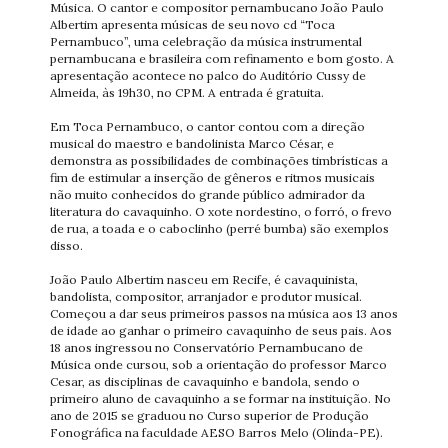
Música. O cantor e compositor pernambucano João Paulo
Albertim apresenta músicas de seu novo cd “Toca
Pernambuco”, uma celebração da música instrumental
pernambucana e brasileira com refinamento e bom gosto. A
apresentação acontece no palco do Auditório Cussy de
Almeida, às 19h30, no CPM. A entrada é gratuita.
Em Toca Pernambuco, o cantor contou com a direção
musical do maestro e bandolinista Marco César, e
demonstra as possibilidades de combinações timbrísticas a
fim de estimular a inserção de gêneros e ritmos musicais
não muito conhecidos do grande público admirador da
literatura do cavaquinho. O xote nordestino, o forró, o frevo
de rua, a toada e o caboclinho (perré bumba) são exemplos
disso.
João Paulo Albertim nasceu em Recife, é cavaquinista,
bandolista, compositor, arranjador e produtor musical.
Começou a dar seus primeiros passos na música aos 13 anos
de idade ao ganhar o primeiro cavaquinho de seus pais. Aos
18 anos ingressou no Conservatório Pernambucano de
Música onde cursou, sob a orientação do professor Marco
Cesar, as disciplinas de cavaquinho e bandola, sendo o
primeiro aluno de cavaquinho a se formar na instituição. No
ano de 2015 se graduou no Curso superior de Produção
Fonográfica na faculdade AESO Barros Melo (Olinda-PE).