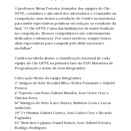
O professor Nivan Ferreira, treinador das equipes do CIn-
UFPE, considera o alto nível dos adversários e o tamanho da
competição, mas destaca a tradição do Centro na maratona
para nutrir expectativas positivas em relação ao resultado da
final. "O CIn-UFPE é uma das instituições de maior tradição
na competição. Nossos competidores são extremamente
dedicados e talentosos. Por esses motivos, sempre temos
altas expectativas para competir pelo título nacional e
medalhas".
Confira na tabela abaixo a classificação nacional de cada
equipe do CIn-UFPE na primeira fase da XXIV Maratona de
Programação e nome de seus integrantes:
Colocação Nome da equipe Integrantes
2º Amigos do Beto Bezaliel Silva, Clodes Fernando e Gabriel
Pessoa
4º Experts com Sono Gabriel Mendes, José Victor Cruz e
Vinícius Serra
14º Inimigos do Beto Ícaro Guerra, Matheus Leon e Lucas
Ambrósio
29º C++Brutius Gabriel Cortizo, José Carlos Cruz e Ricardo
Fagundes
62º Nem tirei o pijama Daniel Bastos, José Gabriel Pereira,
Rodrigo Rodrigues