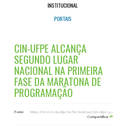
INSTITUCIONAL
PORTAIS
CIN-UFPE ALCANÇA
SEGUNDO LUGAR
NACIONAL NA PRIMEIRA
FASE DA MARATONA DE
PROGRAMAÇÃO
Fonte
https://www3.cin.ufpe.br/br/noticias/cin-ufpe-alcanca-segundo-lugar-nacional-na-primeira-fase-da-maratona-de-programacao/Mzc5NA==
Compartilhar